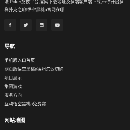
法 Poker竞技平台,官网下载地址及多端客户端下载,带你开启多
样扑克之旅!悟空黑桃a官网在哪
导航
手机版入口首页
网页版悟空黑桃a德州怎么切牌
项目展示
集团游戏
服务方向
互动悟空黑桃a免费赛
网站地图