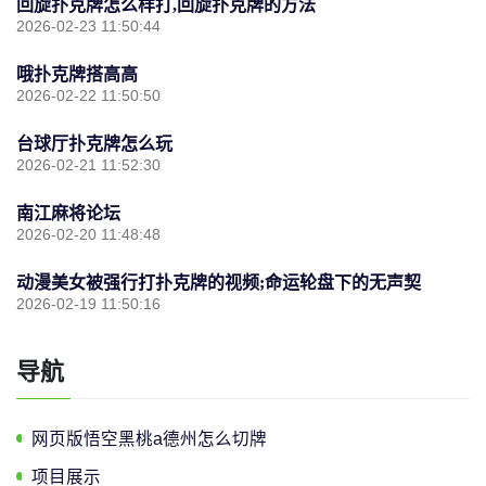
回旋扑克牌怎么样打,回旋扑克牌的方法
2026-02-23 11:50:44
哦扑克牌搭高高
2026-02-22 11:50:50
台球厅扑克牌怎么玩
2026-02-21 11:52:30
南江麻将论坛
2026-02-20 11:48:48
动漫美女被强行打扑克牌的视频;命运轮盘下的无声契
2026-02-19 11:50:16
导航
网页版悟空黑桃a德州怎么切牌
项目展示