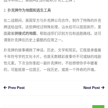
战斗中阵亡。黑桃A在当时被称为“死亡之牌”。
2.
扑克牌作为地图和逃生工具
在二战期间，美国军方与扑克牌公司合作，制作了特殊的扑克
牌送给战俘。这些牌经过特殊处理，沾水后可以层层剥开，里
面藏着
拼接式的地图
，帮助战俘们识别方位和逃跑路线。这可
谓是扑克牌在历史上最酷的应用之一。
扑克牌的故事横跨了神话、历史、文学和现实。它既是承载着
千年符号学的文化卡片，也是无数精彩故事中不可或缺的戏剧
性元素。下次当你拿起一副扑克牌时，不妨想想你手中握着
的，可能就是一位国王、一段历史，或是一个传奇的开端。
Prev Post
Next Post