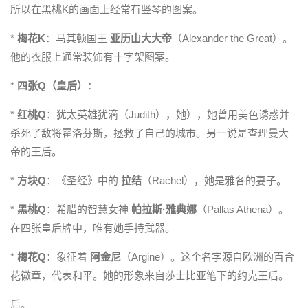
所以在黑桃K的画面上经常有竖琴的图案。
*
梅花K
：马其顿国王
亚历山大大帝
（Alexander the Great）。
他的衣服上通常装饰有十字架图案。
*
四张Q（皇后）
：
*
红桃Q
：犹太英雄犹滴（Judith），她），她曾用美色诱惑并
杀死了敌将霍洛芬斯，拯救了自己的城市。另一说是查理曼大
帝的王后。
*
方块Q
：《圣经》中的
拉结
（Rachel），她是雅各的妻子。
*
黑桃Q
：希腊的智慧女神
帕拉斯·雅典娜
（Pallas Athena）。
在四张皇后牌中，唯有她手持武器。
*
梅花Q
：象征着
阿金尼
（Argine）。这个名字源自欧洲的百合
花徽章，代表和平。她的形象来自莎士比亚笔下的约克王后。
后。