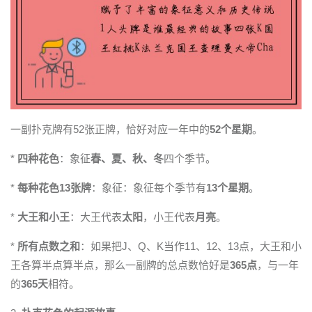
一副扑克牌有52张正牌，恰好对应一年中的
52个星期
。
*
四种花色
：象征
春、夏、秋、冬
四个季节。
*
每种花色13张牌
：象征：象征每个季节有
13个星期
。
*
大王和小王
：大王代表
太阳
，小王代表
月亮
。
*
所有点数之和
：如果把J、Q、K当作11、12、13点，大王和小
王各算半点算半点，那么一副牌的总点数恰好是
365点
，与一年
的
365天
相符。