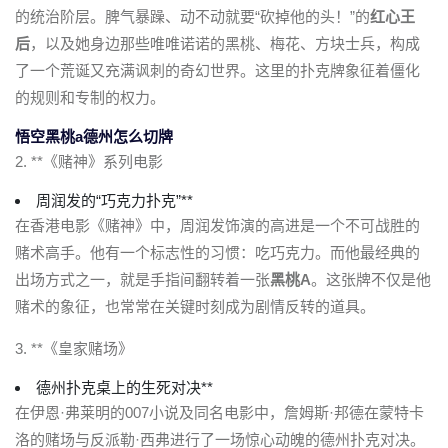
的统治阶层。脾气暴躁、动不动就要“砍掉他的头！”的
红心王
后
，以及她身边那些唯唯诺诺的黑桃、梅花、方块士兵，构成
了一个荒诞又充满讽刺的奇幻世界。这里的扑克牌象征着僵化
的规则和专制的权力。
悟空黑桃a德州怎么切牌
2. **《赌神》系列电影
周润发的“巧克力扑克”**
在香港电影《赌神》中，周润发饰演的高进是一个不可战胜的
赌术高手。他有一个标志性的习惯：吃巧克力。而他最经典的
出场方式之一，就是手指间翻转着一张
黑桃A
。这张牌不仅是他
赌术的象征，也常常在关键时刻成为剧情反转的道具。
3. **《皇家赌场》
德州扑克桌上的生死对决**
在伊恩·弗莱明的007小说及同名电影中，詹姆斯·邦德在蒙特卡
洛的赌场与反派勒·西弗进行了一场惊心动魄的德州扑克对决。