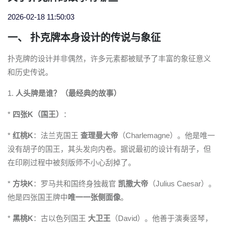
2026-02-18 11:50:03
一、 扑克牌本身设计的传说与象征
扑克牌的设计并非偶然，许多元素都被赋予了丰富的象征意义
和历史传说。
1.
人头牌是谁？（最经典的故事）
*
四张K（国王）
：
*
红桃K
：法兰克国王
查理曼大帝
（Charlemagne）。他是唯一
没有胡子的国王，其头发向内卷。据说最初的设计有胡子，但
在印刷过程中被刻版师不小心刮掉了。
*
方块K
：罗马共和国终身独裁官
凯撒大帝
（Julius Caesar）。
他是四张国王牌中
唯一一张侧面像
。
*
黑桃K
：古以色列国王
大卫王
（David）。他善于演奏竖琴，