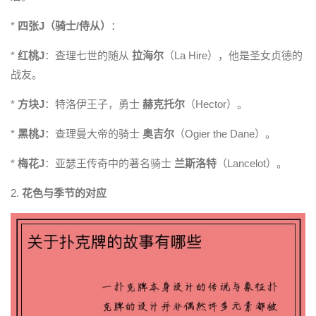
*
四张J（骑士/侍从）
：
*
红桃J
：查理七世的随从
拉海尔
（La Hire），他是圣女贞德的
战友。
*
方块J
：特洛伊王子，勇士
赫克托尔
（Hector）。
*
黑桃J
：查理曼大帝的骑士
奥吉尔
（Ogier the Dane）。
*
梅花J
：亚瑟王传奇中的著名骑士
兰斯洛特
（Lancelot）。
2.
花色与季节的对应