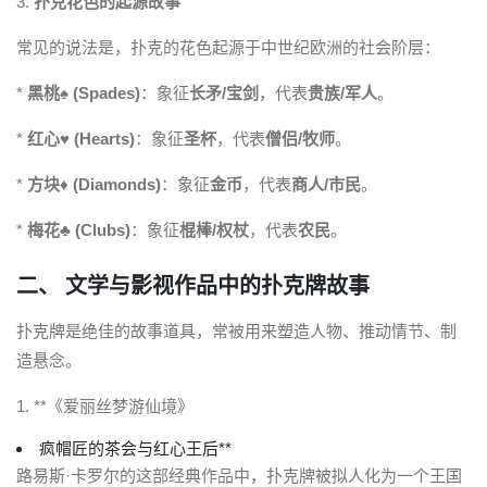
3.
扑克花色的起源故事
常见的说法是，扑克的花色起源于中世纪欧洲的社会阶层：
*
黑桃♠️ (Spades)
：象征
长矛/宝剑
，代表
贵族/军人
。
*
红心♥️ (Hearts)
：象征
圣杯
，代表
僧侣/牧师
。
*
方块♦️ (Diamonds)
：象征
金币
，代表
商人/市民
。
*
梅花♣️ (Clubs)
：象征
棍棒/权杖
，代表
农民
。
二、 文学与影视作品中的扑克牌故事
扑克牌是绝佳的故事道具，常被用来塑造人物、推动情节、制
造悬念。
1. **《爱丽丝梦游仙境》
疯帽匠的茶会与红心王后**
路易斯·卡罗尔的这部经典作品中，扑克牌被拟人化为一个王国