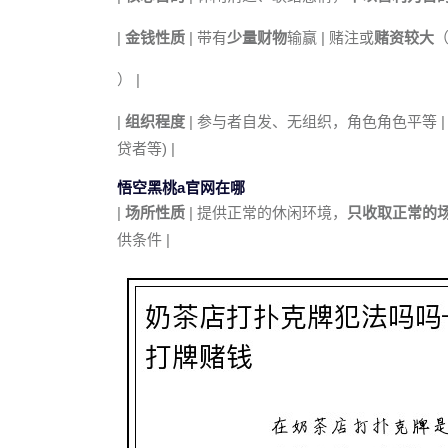
|
金钱性质
| 带有
少量财物
输赢 | 赌注或
赌资较大
（
） |
|
组织程度
| 参与者自发、无组织，角色角色平等 |
贷者等) |
悟空黑桃a官网在哪
|
场所性质
| 提供正常的休闲环境，
只收取正常的
供条件 |