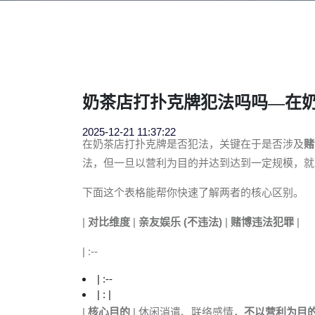
奶茶店打扑克牌犯法吗吗—在
2025-12-21 11:37:22
在奶茶店打扑克牌是否犯法，关键在于是否涉及
赌
法，但一旦以营利为目的并达到达到一定规模，就
下面这个表格能帮你快速了解两者的核心区别。
|
对比维度
|
亲友娱乐 (不违法)
|
赌博违法犯罪
|
| :--
| :--
| : |
|
核心目的
| 休闲消遣、联络感情，
不以营利为目