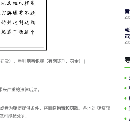
南
20
动
声
20
、罚款），重则
刑事犯罪
（有期徒刑、罚金） |
并带来严重的法律后果。
或者为赌博提供条件，将面临
拘留和罚款
。各地对“赌资较
上就可能被处罚。