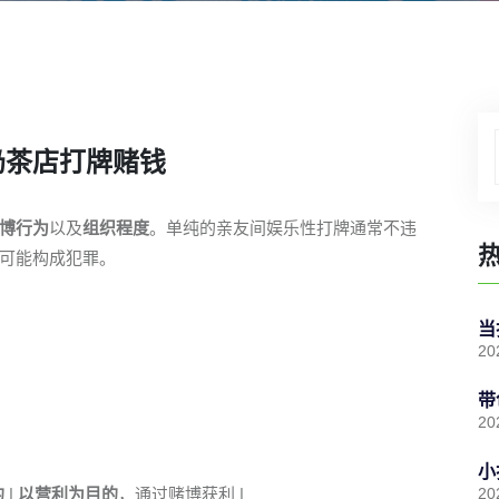
奶茶店打牌赌钱
博行为
以及
组织程度
。单纯的亲友间娱乐性打牌通常不违
可能构成犯罪。
当
20
带
20
小
的
|
以营利为目的
，通过赌博获利 |
20