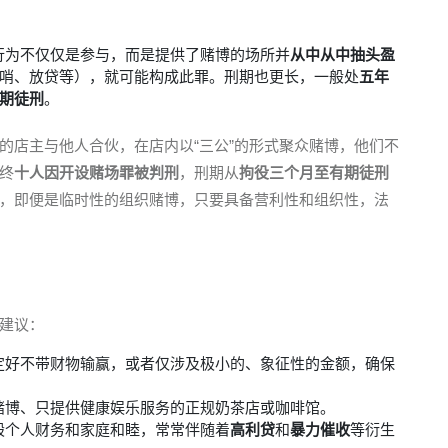
行为不仅仅是参与，而是提供了赌博的场所并
从中从中抽头盈
哨、放贷等），就可能构成此罪。刑期也更长，一般处
五年
期徒刑
。
的店主与他人合伙，在店内以“三公”的形式聚众赌博，他们不
终
十人因开设赌场罪被判刑
，刑期从
拘役三个月至有期徒刑
，即便是临时性的组织赌博，只要具备营利性和组织性，法
建议：
定好不带财物输赢，或者仅涉及极小的、象征性的金额，确保
赌博、只提供健康娱乐服务的正规奶茶店或咖啡馆。
毁个人财务和家庭和睦，常常伴随着
高利贷
和
暴力催收
等衍生