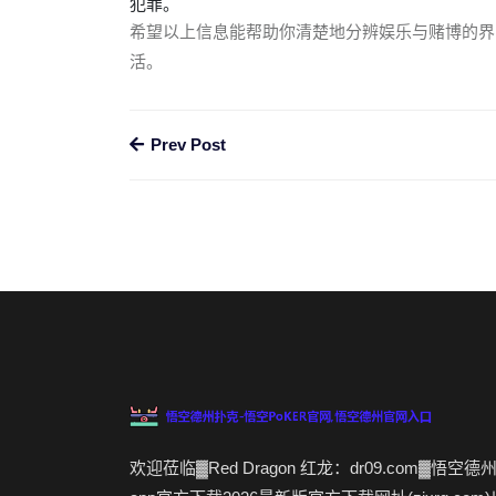
犯罪。
希望以上信息能帮助你清楚地分辨娱乐与赌博的界
活。
Prev Post
欢迎莅临▓Red Dragon 红龙：dr09.com▓悟空德