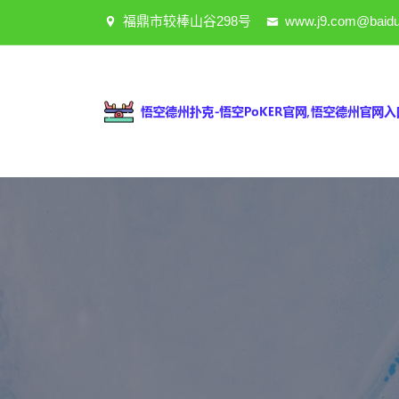
福鼎市较棒山谷298号
www.j9.com@baidu