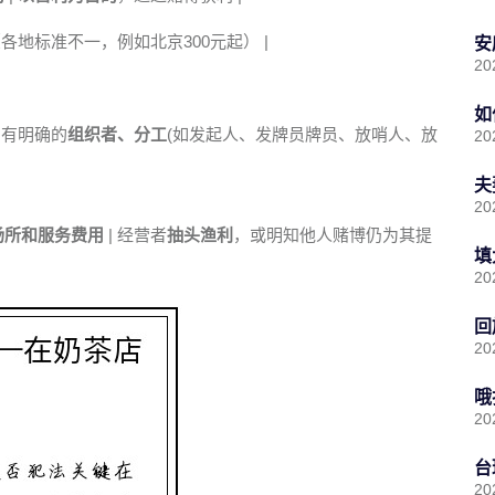
各地标准不一，例如北京300元起） |
安
20
如
 有明确的
组织者、分工
(如发起人、发牌员牌员、放哨人、放
20
夫
20
场所和服务费用
| 经营者
抽头渔利
，或明知他人赌博仍为其提
填
20
回
20
哦
20
台
20