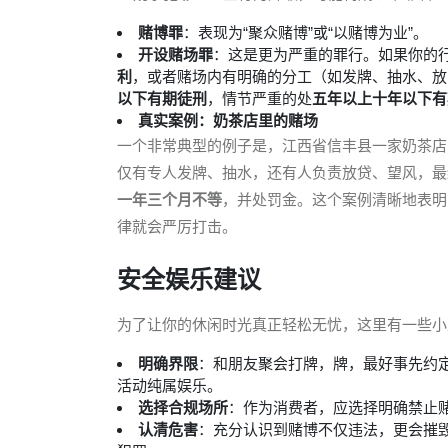
赌博罪
：表现为“聚众赌博”或“以赌博为业”。
开设赌场罪
：这是更为严重的罪行。如果你的
利
，或者赌场内有明确的分工（如发牌、抽水、放
以下有期徒刑
，情节严重的处
五年以上十年以下有
真实案例：奶茶店里的赌场
一个非常典型的例子是，江西省信丰县一家奶茶店
仅有专人发牌、抽水，还有人负责放贷、望风，最
一年三个月不等
，并处罚金。这个案例清晰地表明
律就会严厉打击。
安全娱乐建议
为了让你的休闲时光真正轻松无忧，这里有一些小
明确界限
：和朋友聚会打牌，牌，最好事先约
活动纯属娱乐。
选择合规场所
：作为消费者，应选择明确禁止
认清危害
：充分认识到赌博不仅违法，更会摧