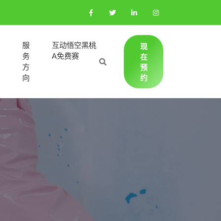
集
服
互动悟空黑桃
现
团
务
A免费赛
在
游
方
预
戏
向
约